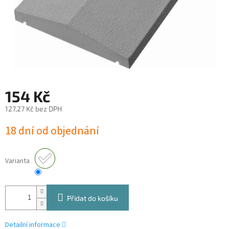
154 Kč
127,27 Kč bez DPH
Měrná
18 dní od objednání
cena:
Varianta
Přidat do košíku
Detailní informace