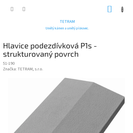
Přejít
NÁKUP
na
obsah
KOŠÍK
TETRAM
Umělý kámen a umělý pískovec.
Hlavice podezdívková P1s -
strukturovaný povrch
51-190
Značka:
TETRAM, s.r.o.