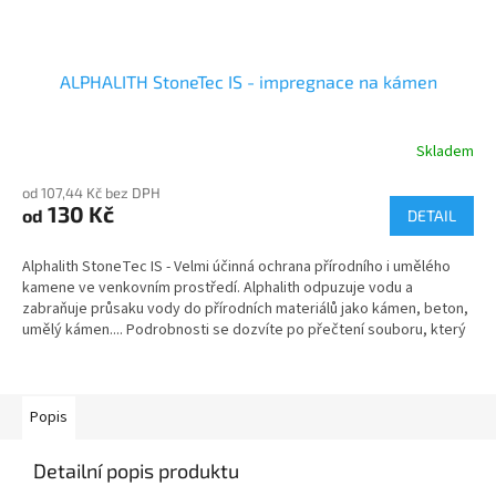
ALPHALITH StoneTec IS - impregnace na kámen
Skladem
od 107,44 Kč bez DPH
130 Kč
od
DETAIL
Alphalith StoneTec IS - Velmi účinná ochrana přírodního i umělého
kamene ve venkovním prostředí. Alphalith odpuzuje vodu a
zabraňuje průsaku vody do přírodních materiálů jako kámen, beton,
umělý kámen.... Podrobnosti se dozvíte po přečtení souboru, který
je zde ke stažení, nebo po shlédnutí videoukázky (záložka Video).
Popis
Detailní popis produktu