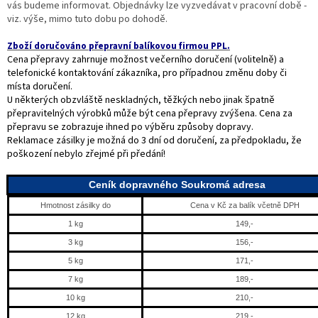
vás budeme informovat. Objednávky lze vyzvedávat v pracovní době -
viz. výše, mimo tuto dobu po dohodě.
Zboží doručováno přepravní balíkovou firmou PPL.
Cena přepravy zahrnuje možnost večerního doručení (volitelně) a
telefonické kontaktování zákazníka, pro případnou změnu doby či
místa doručení.
U některých obzvláště neskladných, těžkých nebo jinak špatně
přepravitelných výrobků může být cena přepravy zvýšena. Cena za
přepravu se zobrazuje ihned po výběru způsoby dopravy.
Reklamace zásilky je možná do 3 dní od doručení, za předpokladu, že
poškození nebylo zřejmé při předání!
Ceník dopravného Soukromá adresa
Hmotnost zásilky do
Cena v Kč za balík včetně DPH
1 kg
149,-
3 kg
156,-
5 kg
171,-
7 kg
189,-
10 kg
210,-
12 kg
219,-