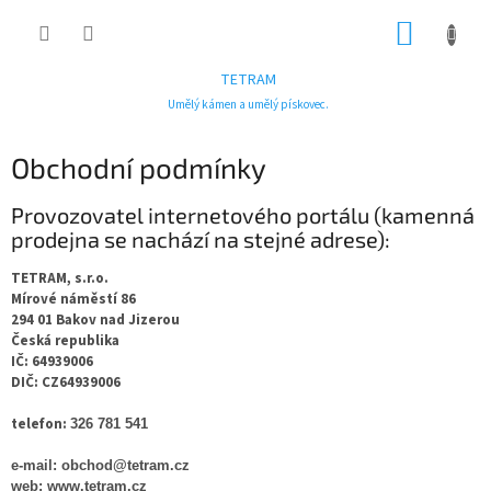
Přejít
NÁKUP
na
obsah
KOŠÍK
TETRAM
Umělý kámen a umělý pískovec.
Obchodní podmínky
Provozovatel internetového portálu (kamenná
prodejna se nachází na stejné adrese):
TETRAM, s.r.o.
Mírové náměstí 86
294 01 Bakov nad Jizerou
Česká republika
IČ: 64939006
DIČ: CZ64939006
telefon:
326 781 541
e-mail: obchod@tetram.cz
web: www.tetram.cz