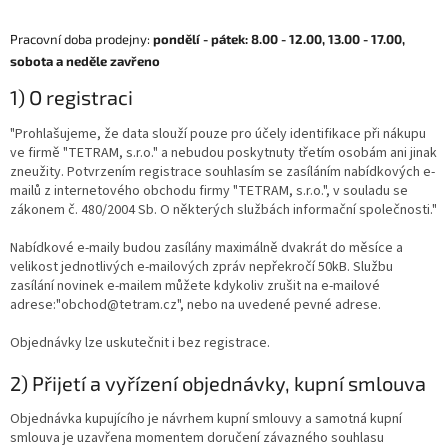
Pracovní doba prodejny:
pondělí - pátek: 8.00 - 12.00, 13.00 - 17.00,
sobota a neděle zavřeno
1) O registraci
"Prohlašujeme, že data slouží pouze pro účely identifikace při nákupu
ve firmě "TETRAM, s.r.o." a nebudou poskytnuty třetím osobám ani jinak
zneužity. Potvrzením registrace souhlasím se zasíláním nabídkových e-
mailů z internetového obchodu firmy "TETRAM, s.r.o.", v souladu se
zákonem č. 480/2004 Sb. O některých službách informační společnosti."
Nabídkové e-maily budou zasílány maximálně dvakrát do měsíce a
velikost jednotlivých e-mailových zpráv nepřekročí 50kB. Službu
zasílání novinek e-mailem můžete kdykoliv zrušit na e-mailové
adrese:"obchod@tetram.cz", nebo na uvedené pevné adrese.
Objednávky lze uskutečnit i bez registrace.
2) Přijetí a vyřízení objednávky, kupní smlouva
Objednávka kupujícího je návrhem kupní smlouvy a samotná kupní
smlouva je uzavřena momentem doručení závazného souhlasu