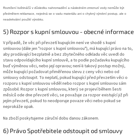
Roztržení květináčů v důsledku nahromadění a následném zmrznutí vody nemůže být
předmětem reklamace, nejedná se o vadu materiálu ani o chybný výrobní postup, ale o
neadekvátní použití výrobku.
5) Rozpor s kupní smlouvou - obecné informace
V případě, že věc při převzetí kupujícím není ve shodě s kupní
smlouvou (dále jen "rozpor s kupní smlouvou"), má kupující právo na to,
aby prodávající bezplatně a bez zbytečného odkladu věc uvedl do
stavu odpovídajícího kupní smlouvě, a to podle požadavku kupujícího
buď výměnou věci, nebo její opravou; není-li takový postup možný,
může kupující požadovat přiměřenou slevu z ceny věci nebo od
smlouvy odstoupit. To neplatí, pokud kupující před převzetím věci o
rozporu s kupní smlouvou věděl nebo rozpor s kupní smlouvou sám
způsobil. Rozpor s kupní smlouvou, který se projeví během šesti
měsíců ode dne převzetí věci, se považuje za rozpor existující již při
jejím převzetí, pokud to neodporuje povaze věci nebo pokud se
neprokáže opak.
Na zboží poskytujeme záruční dobu danou zákonem.
6) Právo Spotřebitele odstoupit od smlouvy