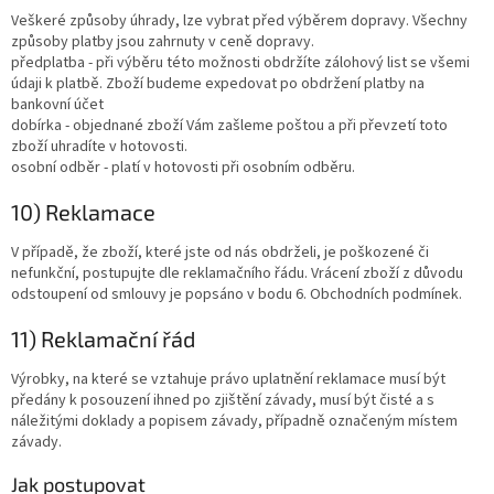
Veškeré způsoby úhrady, lze vybrat před výběrem dopravy. Všechny
způsoby platby jsou zahrnuty v ceně dopravy.
předplatba - při výběru této možnosti obdržíte zálohový list se všemi
údaji k platbě. Zboží budeme expedovat po obdržení platby na
bankovní účet
dobírka - objednané zboží Vám zašleme poštou a při převzetí toto
zboží uhradíte v hotovosti.
osobní odběr - platí v hotovosti při osobním odběru.
10) Reklamace
V případě, že zboží, které jste od nás obdrželi, je poškozené či
nefunkční, postupujte dle reklamačního řádu. Vrácení zboží z důvodu
odstoupení od smlouvy je popsáno v bodu 6. Obchodních podmínek.
11) Reklamační řád
Výrobky, na které se vztahuje právo uplatnění reklamace musí být
předány k posouzení ihned po zjištění závady, musí být čisté a s
náležitými doklady a popisem závady, případně označeným místem
závady.
Jak postupovat