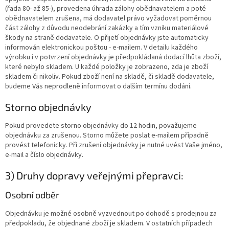
(řada 80- až 85-), provedena úhrada zálohy obědnavatelem a poté
obědnavatelem zrušena, má dodavatel právo vyžadovat poměrnou
část zálohy z důvodu neodebrání zakázky a tím vzniku materiálové
škody na straně dodavatele. O přijetí objednávky jste automaticky
informován elektronickou poštou - e-mailem. V detailu každého
výrobku i v potvrzení objednávky je předpokládaná dodací lhůta zboží,
které nebylo skladem. U každé položky je zobrazeno, zda je zboží
skladem či nikoliv. Pokud zboží není na skladě, či skladě dodavatele,
budeme Vás neprodleně informovat o dalším termínu dodání.
Storno objednávky
Pokud provedete storno objednávky do 12 hodin, považujeme
objednávku za zrušenou. Storno můžete poslat e-mailem případně
provést telefonicky. Při zrušení objednávky je nutné uvést Vaše jméno,
e-mail a číslo objednávky.
3) Druhy dopravy veřejnými přepravci:
Osobní odběr
Objednávku je možné osobně vyzvednout po dohodě s prodejnou za
předpokladu, že objednané zboží je skladem. V ostatních případech