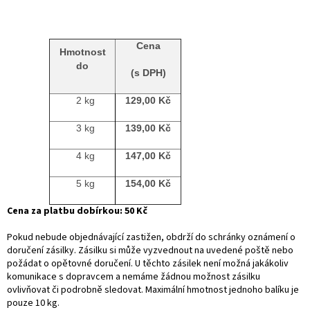
Cena
Hmotnost
do
(s DPH)
2 kg
129,00 Kč
3 kg
139,00 Kč
4 kg
147,00 Kč
5 kg
154,00 Kč
Cena za platbu dobírkou: 50 Kč
Pokud nebude objednávající zastižen, obdrží do schránky oznámení o
doručení zásilky. Zásilku si může vyzvednout na uvedené poště nebo
požádat o opětovné doručení. U těchto zásilek není možná jakákoliv
komunikace s dopravcem a nemáme žádnou možnost zásilku
ovlivňovat či podrobně sledovat. Maximální hmotnost jednoho balíku je
pouze 10 kg.