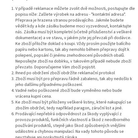
V případě reklamace můžete zvolit dvě možnosti, postupujte dle
popisu níže: Zašlete výrobek na adresu - "kontaktní adresa".
Přeprava je hrazena stranou prodávajícího. Jakmile budete
vědět kdy a kde zásilku budeme moci vyzvednout, kontaktujte
nás. Zásilka musí být kompletní (včetně příslušenství a veškeré
dokumentace) a ve stavu, v jakém jste jej převzali při dodávce.
Ke zboží přiložte doklad o koupi. Vždy prosím použijte balícího
papíru nebo kartonu, tak aby nemohlo během přepravy dojít k
polepení, popsání či jinému znehodnocení původních obalů.
Neposílejte zboží na dobírku, v takovém případě nebude zboží
převzato. Doporučujeme Vám zboží pojistit.
Ihned po obdržení zboží obdržíte reklamační protokol
Zboží musí být pro přepravu řádně zabaleno, tak aby nedošlo k
jeho dalšímu případnému poškození.
Vadné nebo poškozené zboží bude vyměněno nebo bude
vrácena kupní cena.
Ke zboží musí být přiloženy veškeré listiny, které nakupující se
zbožím obdržel, tedy například paragon, záruční list a jiné.
Prodávající nepřebírá odpovědnost za škody vyplývající z
provozu produktů, funkčních vlastností a škod z neodborného
používání produktů, stejně jako škod způsobených vnějšími
událostmi a chybnou manipulací. Na vady tohoto původu se
nevztahuje ani poskytnutá záruka.