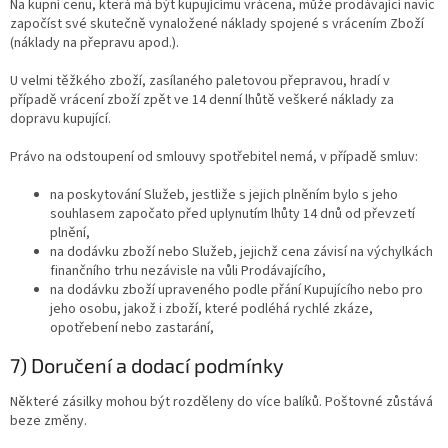
Na kupní cenu, která má být kupujícímu vrácena, může prodávající navíc
započíst své skutečně vynaložené náklady spojené s vrácením Zboží
(náklady na přepravu apod.).
U velmi těžkého zboží, zasílaného paletovou přepravou, hradí v
případě vrácení zboží zpět ve 14 denní lhůtě veškeré náklady za
dopravu kupující.
Právo na odstoupení od smlouvy spotřebitel nemá, v případě smluv:
na poskytování Služeb, jestliže s jejich plněním bylo s jeho
souhlasem započato před uplynutím lhůty 14 dnů od převzetí
plnění,
na dodávku zboží nebo Služeb, jejichž cena závisí na výchylkách
finančního trhu nezávisle na vůli Prodávajícího,
na dodávku zboží upraveného podle přání Kupujícího nebo pro
jeho osobu, jakož i zboží, které podléhá rychlé zkáze,
opotřebení nebo zastarání,
7) Doručení a dodací podmínky
Některé zásilky mohou být rozděleny do více balíků. Poštovné zůstává
beze změny.