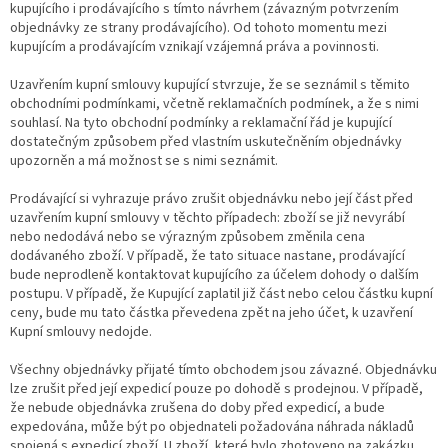
kupujícího i prodávajícího s tímto návrhem (závazným potvrzením
objednávky ze strany prodávajícího). Od tohoto momentu mezi
kupujícím a prodávajícím vznikají vzájemná práva a povinnosti.
Uzavřením kupní smlouvy kupující stvrzuje, že se seznámil s těmito
obchodními podmínkami, včetně reklamačních podmínek, a že s nimi
souhlasí. Na tyto obchodní podmínky a reklamační řád je kupující
dostatečným způsobem před vlastním uskutečněním objednávky
upozorněn a má možnost se s nimi seznámit.
Prodávající si vyhrazuje právo zrušit objednávku nebo její část před
uzavřením kupní smlouvy v těchto případech: zboží se již nevyrábí
nebo nedodává nebo se výrazným způsobem změnila cena
dodávaného zboží. V případě, že tato situace nastane, prodávající
bude neprodleně kontaktovat kupujícího za účelem dohody o dalším
postupu. V případě, že Kupující zaplatil již část nebo celou částku kupní
ceny, bude mu tato částka převedena zpět na jeho účet, k uzavření
Kupní smlouvy nedojde.
Všechny objednávky přijaté tímto obchodem jsou závazné. Objednávku
lze zrušit před její expedicí pouze po dohodě s prodejnou. V případě,
že nebude objednávka zrušena do doby před expedicí, a bude
expedována, může být po objednateli požadována náhrada nákladů
spojená s expedicí zboží. U zboží, které bylo zhotoveno na zakázku