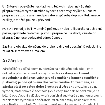
U některých obzvláště neskladných, těžkých nebo jinak špatně
přepravitelných výrobků může být cena přepravy zvýšena. Cena za
přepravu se zobrazuje ihned po výběru způsoby dopravy. Reklamace
zásilky je možná pouze u převzetí!
POZOR! Pokud je balík viditelně poškozen nebo je-li porušena ochranná
páska, uplatněte reklamaci přímo u přepravce. Za škody vzniklé při
přepravě nenese dodavatel odpovědnost.
Zásilka je obvykle doručena do druhého dne od odeslání. O odeslání je
zákazník informován e-mailem.
4) Záruka
Záruční lhůta začíná dnem uvedeným na daňovém dokladu. Tento
doklad je přiložen v zásilce s výrobky.
Na veškerý sortiment
stavebních a dekorativních prvků z umělého kamene (umělého
pískovce) je poskytována doživotní záruka. To znamená, že
záruka platí po celou dobu životnosti výrobku
a vztahuje se na
výrobní, materiálové či technologické vady. Naopak se nevztahuje na
běžné opotřebení a důsledky přírodních vlivů, které se mohou projevit
znečištěním výrobku u odběratele, vznikem patiny následkem vlivu
prostředí a podobně. Záruka se rovněž nevztahuje na ty případy, kdy