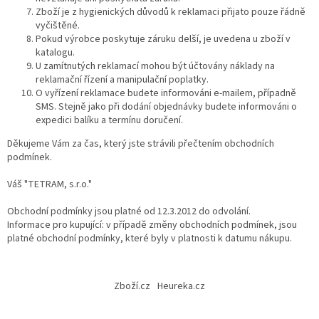
Zboží je z hygienických důvodů k reklamaci přijato pouze řádně
vyčištěné.
Pokud výrobce poskytuje záruku delší, je uvedena u zboží v
katalogu.
U zamítnutých reklamací mohou být účtovány náklady na
reklamační řízení a manipulační poplatky.
O vyřízení reklamace budete informováni e-mailem, případně
SMS. Stejně jako při dodání objednávky budete informováni o
expedici balíku a termínu doručení.
Děkujeme Vám za čas, který jste strávili přečtením obchodních
podmínek.
Váš "TETRAM, s.r.o."
Obchodní podmínky jsou platné od 12.3.2012 do odvolání.
Informace pro kupující: v případě změny obchodních podmínek, jsou
platné obchodní podmínky, které byly v platnosti k datumu nákupu.
Z
á
Zboží.cz
Heureka.cz
p
a