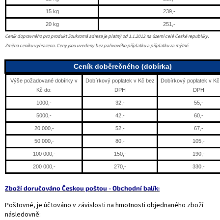
15 kg
239,-
20 kg
251,-
Ceník dopravného pro produkt Soukromá adresa je platný od 1.1.2012 na území celé České republiky.
Změna ceníku vyhrazena.
Ceny jsou uvedeny bez palivového příplatku a příplatku za mýtné.
Ceník doběrečného (dobírka)
Výše požadované dobírky v
Dobírkový poplatek v Kč bez
Dobírkový poplatek v Kč
Kč do:
DPH
DPH
1000,-
32,-
55,-
5000,-
42,-
60,-
20 000,-
52,-
67,-
50 000,-
80,-
105,-
100 000,-
150,-
190,-
200 000,-
270,-
330,-
Zboží doručováno Českou poštou - Obchodní balík:
Poštovné, je účtováno v závislosti na hmotnosti objednaného zboží
následovně: