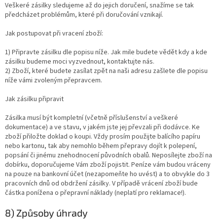
Veškeré zásilky sledujeme až do jejich doručení, snažíme se tak
předcházet problémům, které při doručování vznikají.
Jak postupovat při vracení zboží:
1) Připravte zásilku dle popisu níže. Jak mile budete vědět kdy a kde
zásilku budeme moci vyzvednout, kontaktujte nás.
2) Zboží, které budete zasílat zpět na naši adresu zašlete dle popisu
níže vámi zvoleným přepravcem.
Jak zásilku připravit
Zásilka musí být kompletní (včetně příslušenství a veškeré
dokumentace) a ve stavu, v jakém jste jej převzali při dodávce. Ke
zboží přiložte doklad o koupi. Vždy prosím použijte balícího papíru
nebo kartonu, tak aby nemohlo během přepravy dojít k polepení,
popsání či jinému znehodnocení původních obalů. Neposílejte zboží na
dobírku, doporučujeme Vám zboží pojistit. Peníze vám budou vráceny
na pouze na bankovní účet (nezapomeňte ho uvést) a to obvykle do 3
pracovních dnů od obdržení zásilky. V případě vrácení zboží bude
částka ponížena o přepravní náklady (neplatí pro reklamace!).
8) Způsoby úhrady