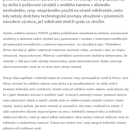
by došlo k poškození výrobků z umělého kamene v důsledku
nevhodného, resp. nesprávného použití na straně odběratele, nebo
kdy nebyly dodrženy technologické postupy obsažené v písemných
návodech výrobce, jež odběratel obdrží spolu se zbožím.
Výroba umělého kamene KORTE podléhá průběžnému metodickému dohledu autorizované
zkušebny a vlastnosti našich výrobků jsou garantované v souladu s hodnotami naměřenými
při opakovaně prováděných a zákonem stanovených tzv. zkouškách typu. Předmětem
těchto zkoušek je zjištění objemové hmotnosti, pevnosti v tlaku, pevnosti v tahu za ohybu,
obrusnosti, mrazuvzdornosti. Přitom je v prohlášení autorizované zkušebny deklarováno, že
materiál, z nějž jsou naše výrobky zhotovovány, svými vlastnostmi beze zbytku vyhovuje
všem euronormám, které se na tento druh výroby vztahují.
Pokud však například v květináči dojde ke zmrznutí vody nahromaděné uvnitř (s hlínou i bez
hlíny), dochází ke zvětšení objemu vody (ledu) a je pravděpodobné, že může dojít k
destrukci květináče jeho roztržením. Zmrzlá voda při zvětšení svého objemu vyvíjí takové síly,
že v jejich důsledku dochází k roztržení např. ocelových plotových trubek, prasknutí betonu
nebo plastových nádob a nádrží; zmrzlá voda ve velkém rozsahu dokáže roztrhat i skalní
masivy. Jediný způsob, jak tomu zamezit, je neumožnit, aby voda v květináčích zmrzla. Z
výše uvedeného důvodu doporučujeme na zimu z květináčů odstranit hlínu a květináče
uklidit pod střechu, nebo je aspoň přikrýt materiálem, který zamezí vniknutí srážkové vody do
květináče a následnému zmrznutí. Pokud toto možné není, tedy alespoň květináče chránit
přikrytím vůči srážkové vodě.