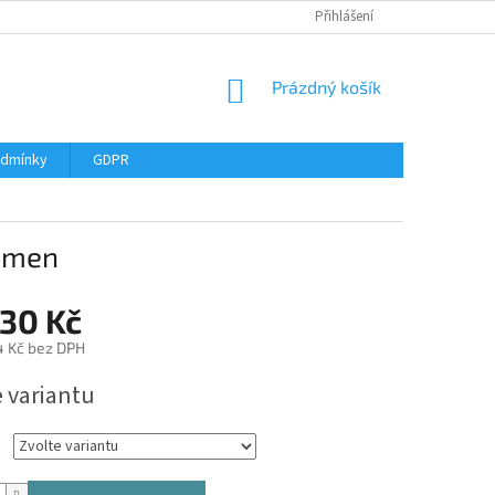
Přihlášení
NÁKUPNÍ
Prázdný košík
KOŠÍK
odmínky
GDPR
kámen
130 Kč
4 Kč
bez DPH
e variantu