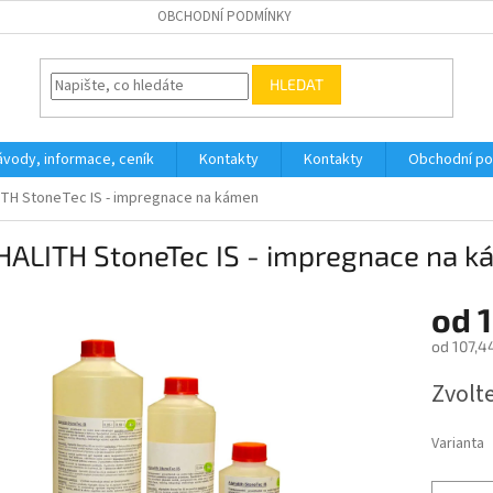
OBCHODNÍ PODMÍNKY
HLEDAT
ávody, informace, ceník
Kontakty
Kontakty
Obchodní p
TH StoneTec IS - impregnace na kámen
HALITH StoneTec IS - impregnace na 
od
od
107,4
Měrná
Zvolt
cena:
Varianta