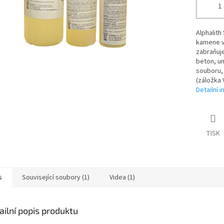
Alphalith
kamene v
zabraňuje
beton, um
souboru, 
(záložka 
Detailní 
TISK
s
Související soubory (1)
Videa (1)
ailní popis produktu