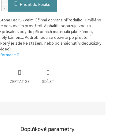
Přidat do košíku
 StoneTec IS - Velmi účinná ochrana přírodního i umělého
e venkovním prostředí. Alphalith odpuzuje vodu a
 průsaku vody do přírodních materiálů jako kámen,
ělý kámen.... Podrobnosti se dozvíte po přečtení
který je zde ke stažení, nebo po shlédnutí videoukázky
Video).
informace
ZEPTAT SE
SDÍLET
Doplňkové parametry