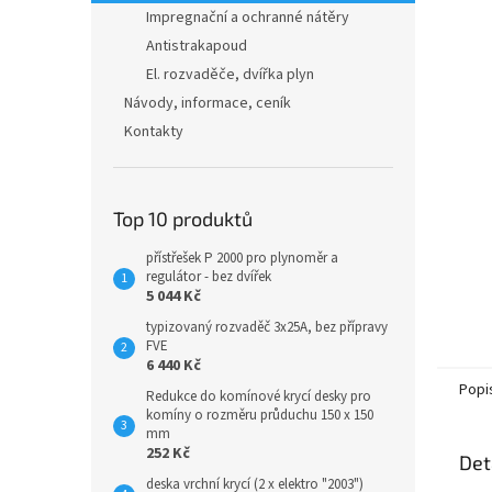
n
Impregnační a ochranné nátěry
e
Antistrakapoud
l
El. rozvaděče, dvířka plyn
Návody, informace, ceník
Kontakty
Top 10 produktů
přístřešek P 2000 pro plynoměr a
regulátor - bez dvířek
5 044 Kč
typizovaný rozvaděč 3x25A, bez přípravy
FVE
6 440 Kč
Popi
Redukce do komínové krycí desky pro
komíny o rozměru průduchu 150 x 150
mm
252 Kč
Det
deska vrchní krycí (2 x elektro "2003")