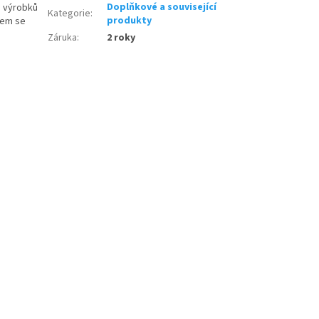
Doplňkové a související
h výrobků
Kategorie
:
produkty
trem se
Záruka
:
2 roky