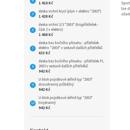
1 418 Kč
Spot
lze 
deska vrchní krycí (plyn + elektro "2003")
ošet
1 428 Kč
deska vrchní 2/3 "2003" (trojpřístřešek -
část 2 x elektro)
1 408 Kč
deska bez bočního přesahu - přístřešek
elektro "2003" v sestavě dalších přístřešků
633 Kč
deska bez bočního přesahu - přístřešek PL
2003 v sestavě dalších přístřešků
942 Kč
U-blok pojistkové skříně typ "2003"
dvoustranný průběžný
942 Kč
U-blok pojistkové skříně typ "2003"
trojstranný
942 Kč