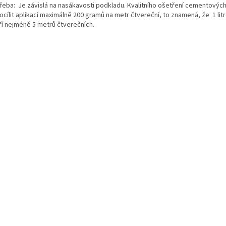
řeba:
Je závislá na nasákavosti podkladu. Kvalitního ošetření cementovýc
docílit aplikací maximálně 200 gramů na metr čtvereční, to znamená, že
1 li
ří nejméně 5 metrů čtverečních.