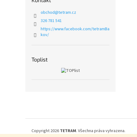
Kontakt
obchod
@
tetram.cz
326 781 541
https://www.facebook.com/tetramBa
kov/
Toplist
Z
á
p
a
t
í
Copyright 2026
TETRAM
. Všechna práva vyhrazena.