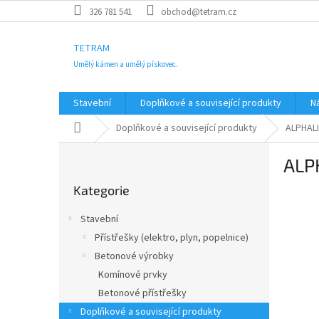
Přejít
326 781 541
obchod@tetram.cz
na
obsah
TETRAM
Umělý kámen a umělý pískovec.
Stavební
Doplňkové a související produkty
N
Domů
Doplňkové a související produkty
ALPHALI
P
ALP
o
Přeskočit
s
Kategorie
kategorie
t
r
Stavební
a
Přístřešky (elektro, plyn, popelnice)
n
Betonové výrobky
n
í
Komínové prvky
p
Betonové přístřešky
a
Doplňkové a související produkty