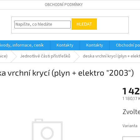
OBCHODNÍ PODMÍNKY
HLEDAT
ávody, informace, ceník
Kontakty
Kontakty
Obchodní p
nice)
Jednotlivé části přístřešků
deska vrchní krycí (plyn + elek
a vrchní krycí (plyn + elektro "2003")
1 42
1 180,17
Měrná
Zvolt
cena:
Varianta