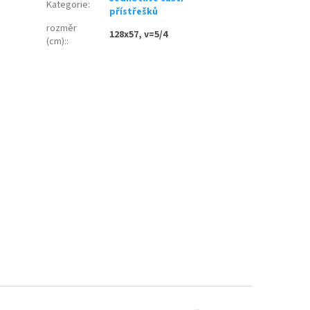
Kategorie
:
přístřešků
rozměr
128x57, v=5/4
(cm):
: