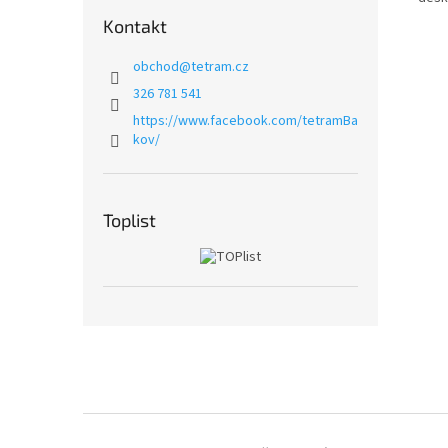
Kontakt
obchod
@
tetram.cz
326 781 541
https://www.facebook.com/tetramBa
kov/
Toplist
Z
á
p
a
t
í