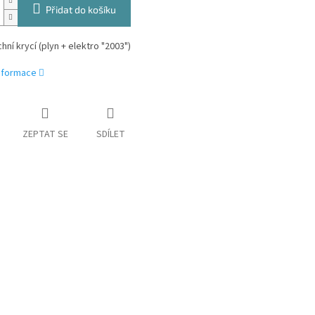
Přidat do košíku
hní krycí (plyn + elektro "2003")
informace
ZEPTAT SE
SDÍLET