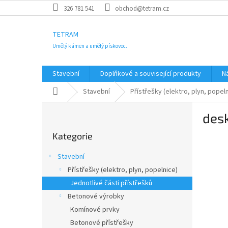
Přejít
326 781 541
obchod@tetram.cz
na
obsah
TETRAM
Umělý kámen a umělý pískovec.
Stavební
Doplňkové a související produkty
N
Domů
Stavební
Přístřešky (elektro, plyn, popel
P
desk
o
Přeskočit
s
Kategorie
kategorie
t
r
Stavební
a
Přístřešky (elektro, plyn, popelnice)
n
Jednotlivé části přístřešků
n
í
Betonové výrobky
p
Komínové prvky
a
Betonové přístřešky