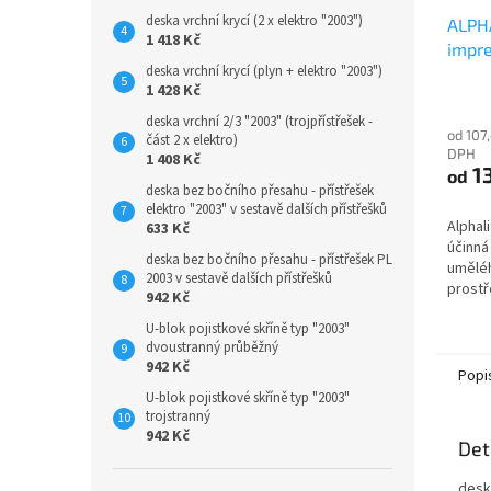
deska vrchní krycí (2 x elektro "2003")
ALPHA
1 418 Kč
impr
deska vrchní krycí (plyn + elektro "2003")
1 428 Kč
deska vrchní 2/3 "2003" (trojpřístřešek -
od 107
část 2 x elektro)
DPH
1 408 Kč
1
od
deska bez bočního přesahu - přístřešek
elektro "2003" v sestavě dalších přístřešků
Alphal
633 Kč
účinná
deska bez bočního přesahu - přístřešek PL
umělé
2003 v sestavě dalších přístřešků
prostř
942 Kč
vodu a
U-blok pojistkové skříně typ "2003"
do pří
dvoustranný průběžný
kámen,
942 Kč
Podrob
Popi
přečte
U-blok pojistkové skříně typ "2003"
ke sta
trojstranný
videou
942 Kč
Det
deska