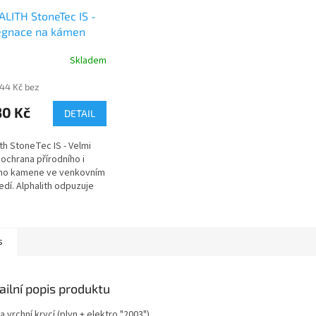
LITH StoneTec IS -
egnace na kámen
Skladem
,44 Kč bez
30 Kč
DETAIL
ith StoneTec IS - Velmi
 ochrana přírodního i
ho kamene ve venkovním
edí. Alphalith odpuzuje
 zabraňuje průsaku vody
rodních materiálů jako
 beton, umělý kámen....
nosti se dozvíte po
s
ní souboru, který je zde
žení, nebo po shlédnutí
kázky (záložka Video).
ailní popis produktu
 vrchní krycí (plyn + elektro "2003")