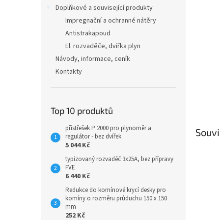
n
Doplňkové a související produkty
e
Impregnační a ochranné nátěry
l
Antistrakapoud
El. rozvaděče, dvířka plyn
Návody, informace, ceník
Kontakty
Top 10 produktů
přístřešek P 2000 pro plynoměr a
Souvi
regulátor - bez dvířek
5 044 Kč
typizovaný rozvaděč 3x25A, bez přípravy
FVE
6 440 Kč
Redukce do komínové krycí desky pro
komíny o rozměru průduchu 150 x 150
mm
252 Kč