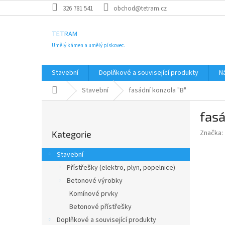
Přejít
326 781 541
obchod@tetram.cz
na
obsah
TETRAM
Umělý kámen a umělý pískovec.
Stavební
Doplňkové a související produkty
N
Domů
Stavební
fasádní konzola "B"
P
fasá
o
Přeskočit
s
Značka:
Kategorie
kategorie
t
r
Stavební
a
Přístřešky (elektro, plyn, popelnice)
n
Betonové výrobky
n
í
Komínové prvky
p
Betonové přístřešky
a
Doplňkové a související produkty