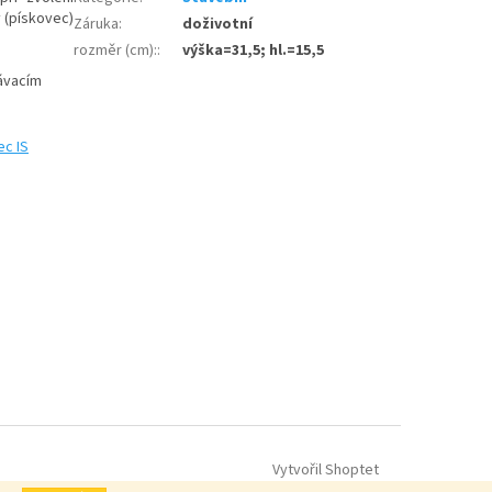
 (pískovec)
Záruka
:
doživotní
rozměr (cm):
:
výška=31,5; hl.=15,5
kávacím
ec IS
Vytvořil Shoptet