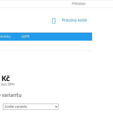
Přihlášení
NÁKUPNÍ
Prázdný košík
KOŠÍK
odmínky
GDPR
 Kč
č bez DPH
e variantu