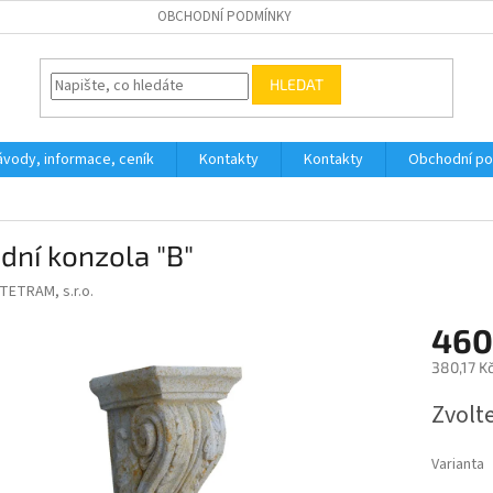
OBCHODNÍ PODMÍNKY
HLEDAT
ávody, informace, ceník
Kontakty
Kontakty
Obchodní p
dní konzola "B"
TETRAM, s.r.o.
460
380,17 K
Měrná
Zvolt
cena:
Varianta