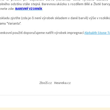
olného odstínu stále stejná.
Barevnou ukázku s rozdílem Bílé a Žluté barvy
znete zde:
BAREVNÝ VZORNÍK
skladu zjistíte (zda je či není výrobek skladem v dané barvě) výše v rozkli
amu "Varianta".
venkovní použití doporučujeme natřít výrobek impregnací
Alphalith Stone T
Zboží.cz
Heureka.cz