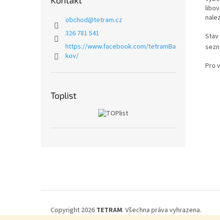
Kontakt
libov
nale
obchod
@
tetram.cz
326 781 541
Stav 
https://www.facebook.com/tetramBa
sezn
kov/
Pro 
Toplist
Z
á
p
a
t
í
Copyright 2026
TETRAM
. Všechna práva vyhrazena.