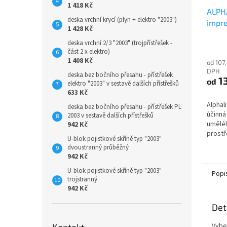
1 418 Kč
ALPHA
deska vrchní krycí (plyn + elektro "2003")
impr
1 428 Kč
deska vrchní 2/3 "2003" (trojpřístřešek -
část 2 x elektro)
1 408 Kč
od 107
DPH
deska bez bočního přesahu - přístřešek
1
od
elektro "2003" v sestavě dalších přístřešků
633 Kč
Alphal
deska bez bočního přesahu - přístřešek PL
účinná
2003 v sestavě dalších přístřešků
umělé
942 Kč
prostř
U-blok pojistkové skříně typ "2003"
vodu a
dvoustranný průběžný
do pří
942 Kč
kámen,
U-blok pojistkové skříně typ "2003"
Podrob
Popi
trojstranný
přečte
942 Kč
ke sta
videou
Det
Vybe