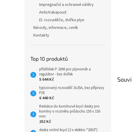
n
Impregnační a ochranné nátěry
e
Antistrakapoud
l
El. rozvaděče, dvířka plyn
Návody, informace, ceník
Kontakty
Top 10 produktů
přístřešek P 2000 pro plynoměr a
regulátor - bez dvířek
Souvi
5 044 Kč
typizovaný rozvaděč 3x25A, bez přípravy
FVE
6 440 Kč
Redukce do komínové krycí desky pro
komíny o rozměru průduchu 150 x 150
mm
252 Kč
deska vrchní krycí (2 x elektro "2003")