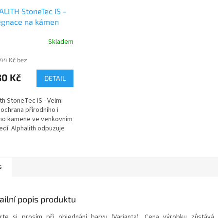
LITH StoneTec IS -
egnace na kámen
Skladem
,44 Kč bez
30 Kč
DETAIL
ith StoneTec IS - Velmi
 ochrana přírodního i
ho kamene ve venkovním
edí. Alphalith odpuzuje
 zabraňuje průsaku vody
rodních materiálů jako
 beton, umělý kámen....
nosti se dozvíte po
s
ní souboru, který je zde
žení, nebo po shlédnutí
kázky (záložka Video).
ailní popis produktu
rte si prosím při objednání barvu (Varianta). Cena výrobku zůstává 