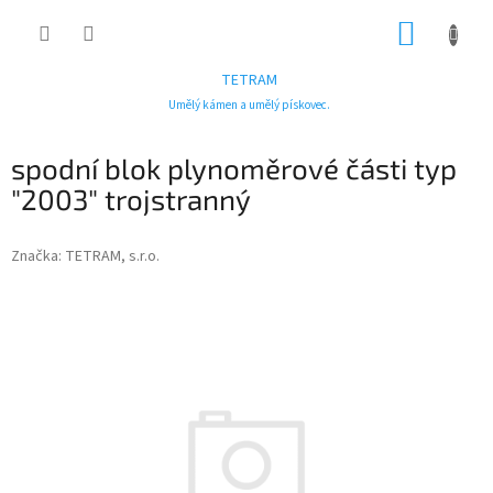
Přejít
NÁKUP
na
obsah
KOŠÍK
TETRAM
Umělý kámen a umělý pískovec.
spodní blok plynoměrové části typ
"2003" trojstranný
Značka:
TETRAM, s.r.o.