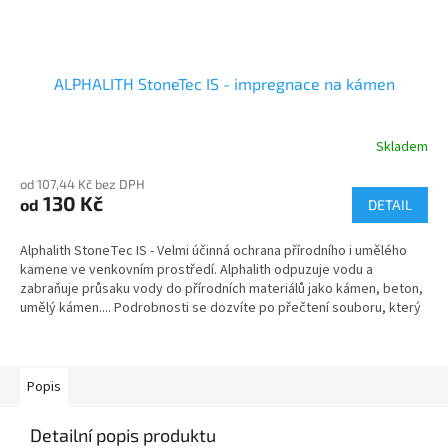
ALPHALITH StoneTec IS - impregnace na kámen
Skladem
od 107,44 Kč bez DPH
130 Kč
od
DETAIL
Alphalith StoneTec IS - Velmi účinná ochrana přírodního i umělého
kamene ve venkovním prostředí. Alphalith odpuzuje vodu a
zabraňuje průsaku vody do přírodních materiálů jako kámen, beton,
umělý kámen.... Podrobnosti se dozvíte po přečtení souboru, který
je zde ke stažení, nebo po shlédnutí videoukázky (záložka Video).
Popis
Detailní popis produktu