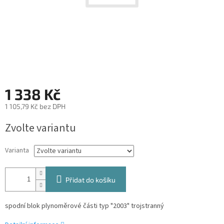
1 338 Kč
1 105,79 Kč bez DPH
Měrná
Zvolte variantu
cena:
Varianta
Přidat do košíku
spodní blok plynoměrové části typ "2003" trojstranný