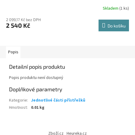
Skladem
(1 ks)
2 099,17 Kč bez DPH
2 540 Kč
Do košíku
Popis
Detailní popis produktu
Popis produktu není dostupný
Doplňkové parametry
Kategorie
:
Jednotlivé části přístřešků
Hmotnost
:
0.01 kg
Z
á
Zboží.cz
Heureka.cz