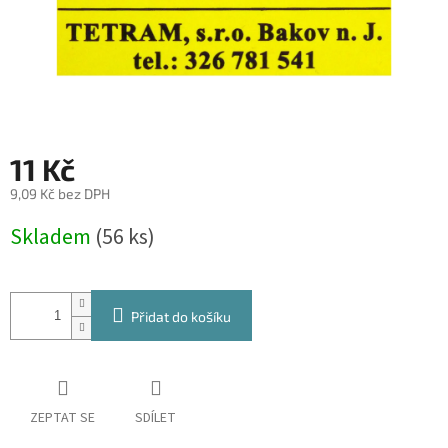
11 Kč
9,09 Kč bez DPH
Měrná
Skladem
(56 ks)
cena:
Přidat do košíku
ZEPTAT SE
SDÍLET