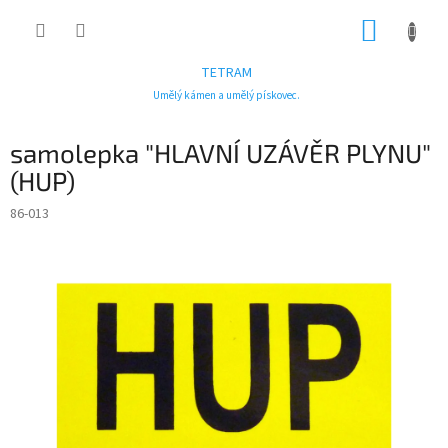
Přejít
NÁKUP
na
obsah
KOŠÍK
TETRAM
Umělý kámen a umělý pískovec.
samolepka "HLAVNÍ UZÁVĚR PLYNU"
(HUP)
86-013